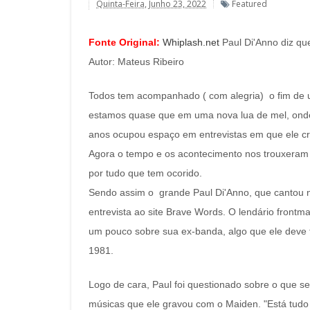
Quinta-Feira, Junho 23, 2022
Featured
Fonte Original:
Whiplash.net
Paul Di'Anno diz q
Autor: Mateus Ribeiro
Todos tem acompanhado ( com alegria) o fim de u
estamos quase que em uma nova lua de mel, onde
anos ocupou espaço em entrevistas em que ele cr
Agora o tempo e os acontecimento nos trouxeram 
por tudo que tem ocorido.
Sendo assim o grande Paul Di'Anno, que cantou n
entrevista ao site Brave Words. O lendário front
um pouco sobre sua ex-banda, algo que ele deve f
1981.
Logo de cara, Paul foi questionado sobre o que se
músicas que ele gravou com o Maiden. "Está tudo 