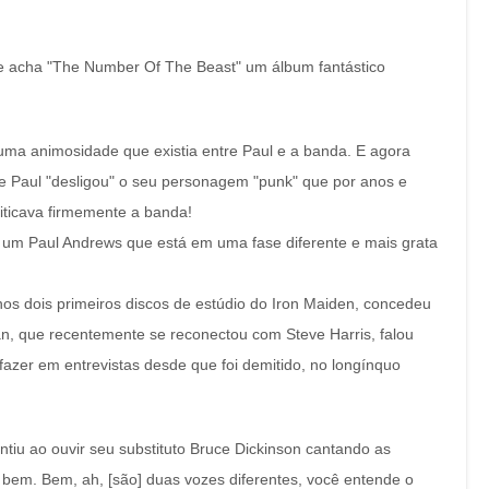
ue acha "The Number Of The Beast" um álbum fantástico
ma animosidade que existia entre Paul e a banda. E agora
 Paul "desligou" o seu personagem "punk" que por anos e
iticava firmemente a banda!
um Paul Andrews que está em uma fase diferente e mais grata
os dois primeiros discos de estúdio do Iron Maiden, concedeu
man, que recentemente se reconectou com Steve Harris, falou
azer em entrevistas desde que foi demitido, no longínquo
ntiu ao ouvir seu substituto Bruce Dickinson cantando as
bem. Bem, ah, [são] duas vozes diferentes, você entende o