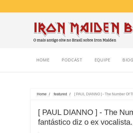
Friday, August 07, 2026
HOME
PODCAST
EQUIPE
BIOG
Home
/
featured
/
[ PAUL DIANNO ] - The Number Of The
[ PAUL DIANNO ] - The Num
fantástico diz o ex vocalista.