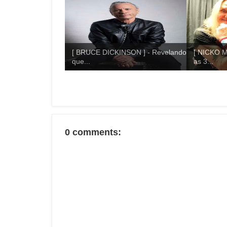
[ BRUCE DICKINSON ] - Revelando
[ NICKO M
que...
as 3...
0 comments: