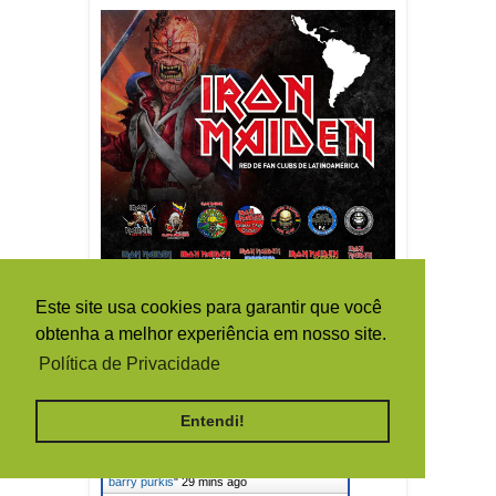
Este site usa cookies para garantir que você
obtenha a melhor experiência em nosso site.
Política de Privacidade
Live Traffic Feed
A visitor from
Santa Clara,
California
viewed "
IRON MAIDEN
Entendi!
BRASIL: brasil 2016
"
26 mins ago
A visitor from
New York City, New
York
viewed "
IRON MAIDEN BRASIL:
barry purkis
"
29 mins ago