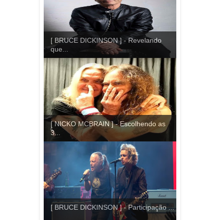
[ BRUCE DICKINSON ] - Revelando
que...
[ NICKO MCBRAIN ] - Escolhendo as
3...
[ BRUCE DICKINSON ] - Participação ...