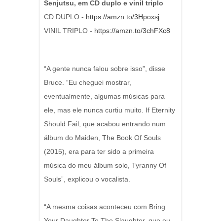
Senjutsu, em CD duplo e vinil triplo
CD DUPLO -
https://amzn.to/3Hpoxsj
VINIL TRIPLO -
https://amzn.to/3chFXc8
“A gente nunca falou sobre isso”, disse
Bruce. “Eu cheguei mostrar,
eventualmente, algumas músicas para
ele, mas ele nunca curtiu muito. If Eternity
Should Fail, que acabou entrando num
álbum do Maiden, The Book Of Souls
(2015), era para ter sido a primeira
música do meu álbum solo, Tyranny Of
Souls”, explicou o vocalista.
“A mesma coisas aconteceu com Bring
Your Daughter To The Slaughter, que eu