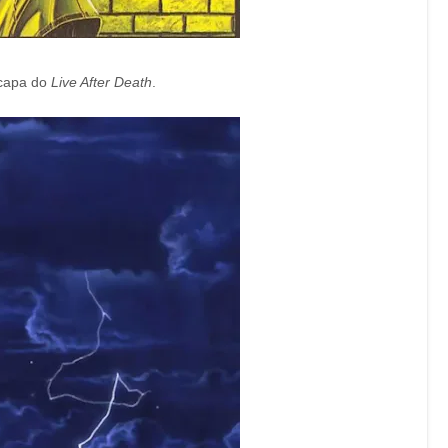
-capa do
Live After Death
.