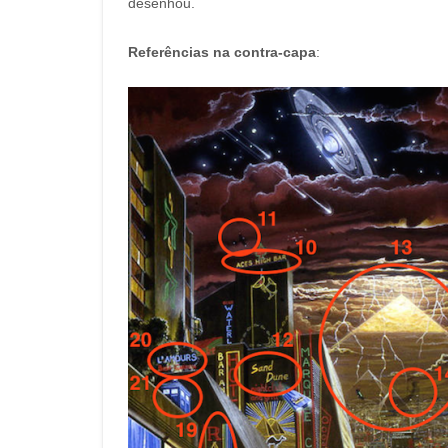
desenhou.
Referências na contra-capa
: