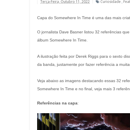
Terça-Feira, Outubro 11, 2022
Curiosidade
,
Fea
Capa do Somewhere In Time é uma das mais criati
O jornalista Dave Basner listou 32 referências qu
álbum Somewhere In Time.
A ilustração feita por Derek Riggs para o sexto di
da banda, justamente por fazer referência a muita
Veja abaixo as imagens destacando essas 32 refe
Somewhere In Time e no final, veja mais 3 referên
Referências na capa
: