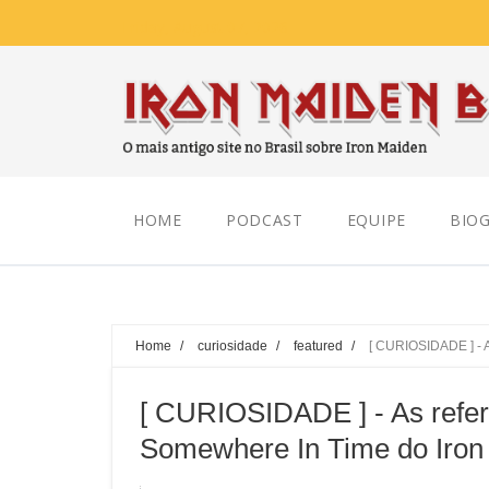
Friday, August 07, 2026
HOME
PODCAST
EQUIPE
BIOG
Home
/
curiosidade
/
featured
/
[ CURIOSIDADE ] - 
[ CURIOSIDADE ] - As refer
Somewhere In Time do Iron