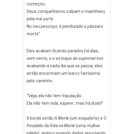
começou
Seus companheiros culpam o marinheiro
pela má sorte
No seu pescoço, é pendurado o pássaro
morto”
Eles acabam ficando parados há dias,
sem vento, e o estoque de suprimentos
acabando a cada dia que se passa, eles
então encontram um barco fantasma
pelo caminho.
“Veja, ela não tem tripulação
Ela não tem vida, espere…mas há duas!”
⠀
A bordo estão
A Morte
(um esqueleto) e
O
Pesadelo da Vida na Morte
(uma mulher
pálida), ambos jogando dados apostando