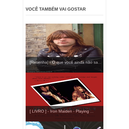
VOCÊ TAMBÉM VAI GOSTAR
[Resenha] - O que você ainda não sa...
[ LIVRO ] - Iron Maiden - Playing ...