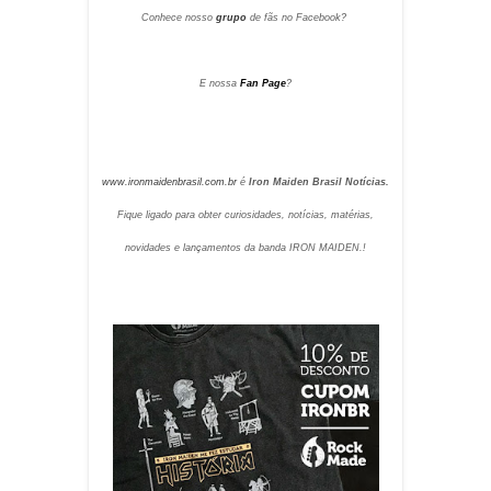
Conhece nosso
grupo
de fãs no Facebook?
E nossa
Fan Page
?
www.ironmaidenbrasil.com.br
é
Iron Maiden Brasil Notícias.
Fique ligado para obter curiosidades, notícias, matérias,
novidades e lançamentos da banda IRON MAIDEN.
!