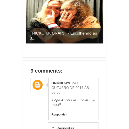
[ NICKO MCBRAIN ] - Escolhendo as
3...
9 comments:
UNKNOWN
24 DE
OUTUBRO DE 2017 ÀS
08:56
segura essas feras ai
meu!!
Responder
Respostas