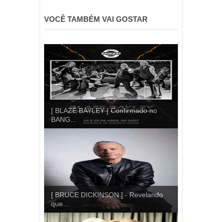
VOCÊ TAMBÉM VAI GOSTAR
[ BLAZE BAYLEY ] Confirmado no
BANG...
[ BRUCE DICKINSON ] - Revelando
que...