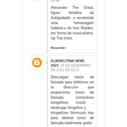
06:48
Alexander The Great,
figura lendária da
Antiguidade, e recebendo
uma homenagem
fodástica do Iron Maiden,
em forma de musica/letra.
Up The Irons.
Responder
KLINGELTÖNE MOBI
2022
25 DE DEZEMBRO
DE 2021 ÀS 01:37
Descargue tonos de
llamada para teléfonos en
la dirección que
proporciona tonos de
llamada
kostenlose
klingeltöne musik
,
whatsapp klingelton
y
klingeltöne filmmusik
hoy
para obtener tonos de
llamada totalmente gratis.