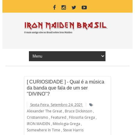
[ CURIOSIDADE ] - Qual é a música
da banda que fala de um ser
"DIVINO"?
Sexta-Feira, Setembro 24, 2021
Alexander The Great
,
Bruce Dickinson
,
Cristianismo
,
Featured
,
Filosofia Grega
,
IRON MAIDEN
,
Mitologia Grega
,
Somewhere In Time
,
Steve Harris