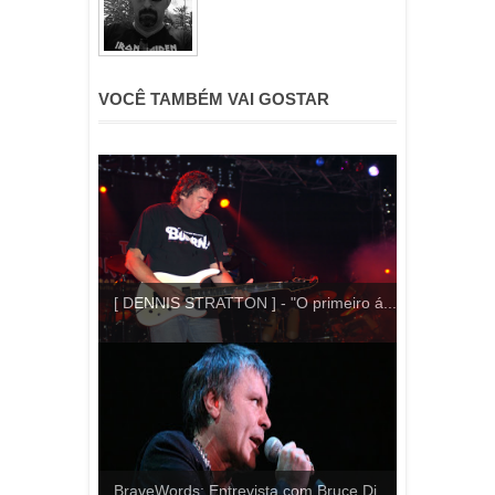
VOCÊ TAMBÉM VAI GOSTAR
[ DENNIS STRATTON ] - "O primeiro á...
BraveWords: Entrevista com Bruce Di...