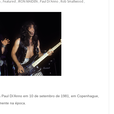
n
,
Featured
,
IRON MAIDEN
,
Paul Di'Anno
,
Rob Smallwood
,
sta Paul Di'Anno em 10 de setembro de 1981, em Copenhague,
nente na época.