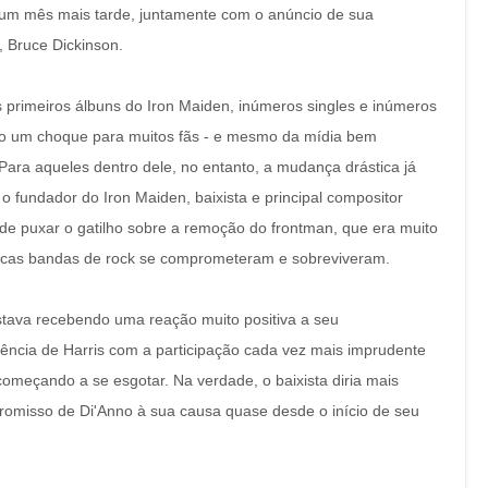
 um mês mais tarde, juntamente com o anúncio de sua
, Bruce Dickinson.
is primeiros álbuns do Iron Maiden, inúmeros singles e inúmeros
mo um choque para muitos fãs - e mesmo da mídia bem
 Para aqueles dentro dele, no entanto, a mudança drástica já
 fundador do Iron Maiden, baixista e principal compositor
 de puxar o gatilho sobre a remoção do frontman, que era muito
poucas bandas de rock se comprometeram e sobreviveram.
stava recebendo uma reação muito positiva a seu
iência de Harris com a participação cada vez mais imprudente
 começando a se esgotar. Na verdade, o baixista diria mais
promisso de Di'Anno à sua causa quase desde o início de seu