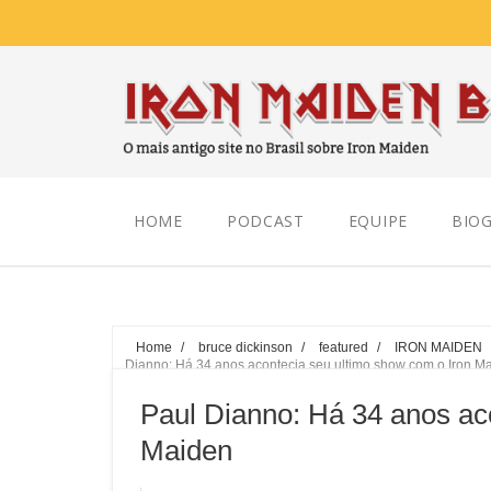
Sunday, August 09, 2026
HOME
PODCAST
EQUIPE
BIOG
Home
/
bruce dickinson
/
featured
/
IRON MAIDEN
Dianno: Há 34 anos acontecia seu ultimo show com o Iron M
Paul Dianno: Há 34 anos ac
Maiden