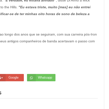
ua.
"É verdade, eu estava aliviado"
, disse Di'Anno a Mick
to the Hills.
"Eu estava triste, muito [mas] eu não entrei
tificar-se de ter minhas oito horas de sono de beleza a
 ao longo dos anos que se seguiram, com sua carreira pós-Iron
 seus antigos companheiros de banda acertavam o passo com
Google
Whatsapp
S