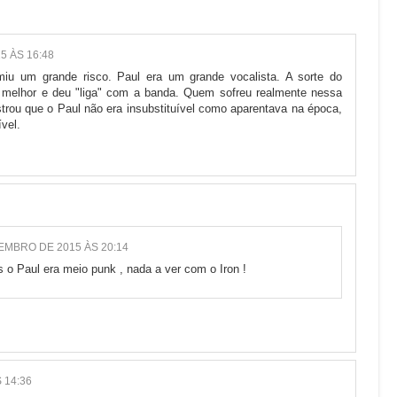
5 ÀS 16:48
miu um grande risco. Paul era um grande vocalista. A sorte do
 melhor e deu "liga" com a banda. Quem sofreu realmente nessa
ostrou que o Paul não era insubstituível como aparentava na época,
vel.
EMBRO DE 2015 ÀS 20:14
 o Paul era meio punk , nada a ver com o Iron !
 14:36