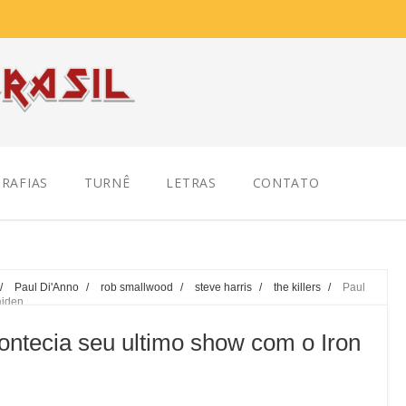
RAFIAS
TURNÊ
LETRAS
CONTATO
/
Paul Di'Anno
/
rob smallwood
/
steve harris
/
the killers
/
Paul
aiden
ontecia seu ultimo show com o Iron