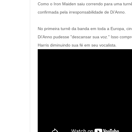
Como o Iron Maiden saiu correndo para uma turnê
confirmada pela irresponsabilidade de Di'Anno.
No primeira turnê da banda em toda a Europa, ci
Di'Anno pudesse "descansar sua voz." Isso compre
Harris diminuindo sua fé em seu vocalista.