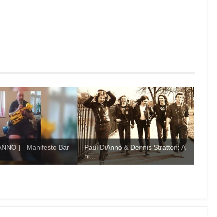
ANNO ] - Manifesto Bar
Paul DiAnno & Dennis Stratton: A
hi...