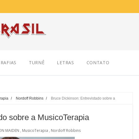
RAFIAS
TURNÊ
LETRAS
CONTATO
rapia
/
Nordoff Robbins
/
Bruce Dickinson: Entrevistado sobre a
ado sobre a MusicoTerapia
ON MAIDEN
,
MusicoTerapia
,
Nordoff Robbins