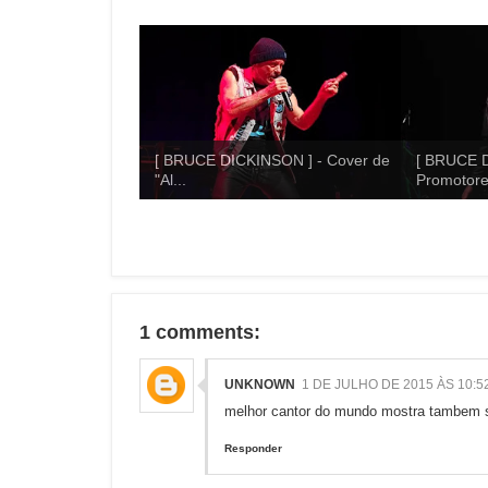
[ BRUCE DICKINSON ] - Cover de
[ BRUCE D
"Al...
Promotore
1 comments:
UNKNOWN
1 DE JULHO DE 2015 ÀS 10:5
melhor cantor do mundo mostra tambem 
Responder