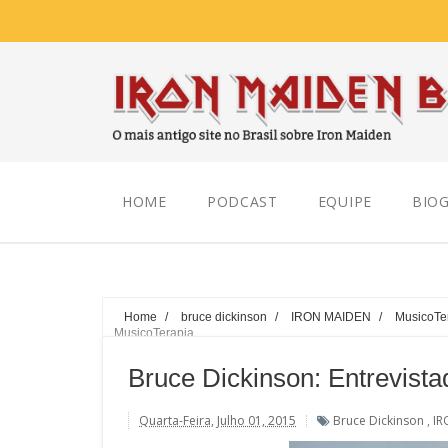
Friday, August 07, 2026
HOME
PODCAST
EQUIPE
BIOG
Home
/
bruce dickinson
/
IRON MAIDEN
/
MusicoTe
MusicoTerapia
Bruce Dickinson: Entrevist
Quarta-Feira, Julho 01, 2015
Bruce Dickinson
,
IR