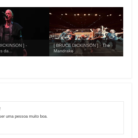
ICKINSON ] -
[ BRUCE DICKINSON ] - The
s da...
Mandrake ...
2
ser uma pessoa muito boa.