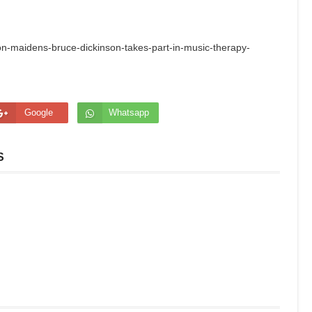
on-maidens-bruce-dickinson-takes-part-in-music-therapy-
Google
Whatsapp
S