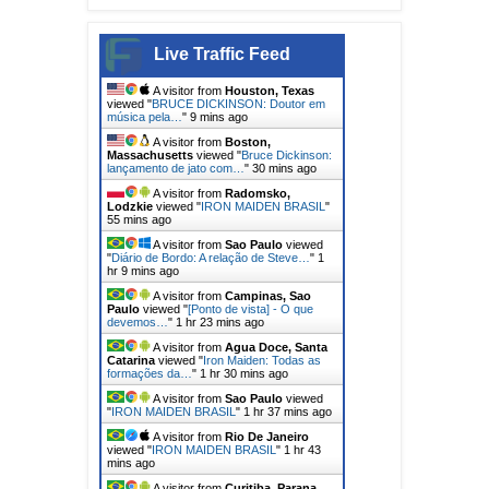
Live Traffic Feed
A visitor from
Houston, Texas
viewed "
BRUCE DICKINSON: Doutor em
música pela…
"
10 mins ago
A visitor from
Boston,
Massachusetts
viewed "
Bruce Dickinson:
lançamento de jato com…
"
30 mins ago
A visitor from
Radomsko,
Lodzkie
viewed "
IRON MAIDEN BRASIL
"
55 mins ago
A visitor from
Sao Paulo
viewed
"
Diário de Bordo: A relação de Steve…
"
1
hr 9 mins ago
A visitor from
Campinas, Sao
Paulo
viewed "
[Ponto de vista] - O que
devemos…
"
1 hr 23 mins ago
A visitor from
Agua Doce, Santa
Catarina
viewed "
Iron Maiden: Todas as
formações da…
"
1 hr 30 mins ago
A visitor from
Sao Paulo
viewed
"
IRON MAIDEN BRASIL
"
1 hr 37 mins ago
A visitor from
Rio De Janeiro
viewed "
IRON MAIDEN BRASIL
"
1 hr 43
mins ago
A visitor from
Curitiba, Parana