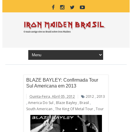
BLAZE BAYLEY: Confirmada Tour
Sul Americana em 2013
Quinta-Feira, Abril 05, 2012
2012
,
2013
,
America Do Sul
,
Blaze Bayley
,
Brasil
,
South American
,
The King Of Metal Tour
,
Tour