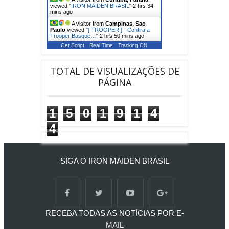
viewed "
IRON MAIDEN BRASIL
"
2 hrs 34
mins ago
A visitor from
Campinas, Sao
Paulo
viewed "
[ TROOPER ] - Confira a
Trooper Basque…
"
2 hrs 50 mins ago
Get Script
Real Time
Tracking ON
TOTAL DE VISUALIZAÇÕES DE
PÁGINA
1
5
0
1
9
1
4
4
SIGA O IRON MAIDEN BRASIL
RECEBA TODAS AS NOTÍCIAS POR E-
MAIL