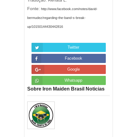
Tradução: Renata L.
Fonte:
http://www.facebook.com/notes/david-
bermudez/regarding-the-band-s-break-
up/10150144430442816
Twitter
Facebook
Google
Whatsapp
Sobre Iron Maiden Brasil Noticias