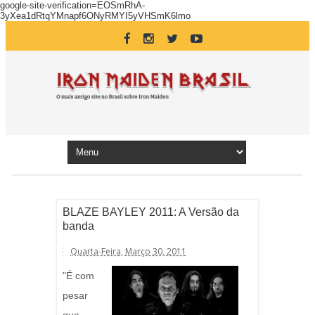
google-site-verification=EOSmRhA-
3yXea1dRtqYMnapf6ONyRMYI5yVHSmK6lmo
BLAZE BAYLEY 2011: A Versão da
banda
Quarta-Feira, Março 30, 2011
"É com
pesar