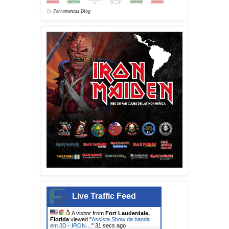
By
Ferramentas Blog
Live Traffic Feed
A visitor from
Fort Lauderdale,
Florida
viewed "
Assista Show da banda
em 3D - IRON…
"
33 secs ago