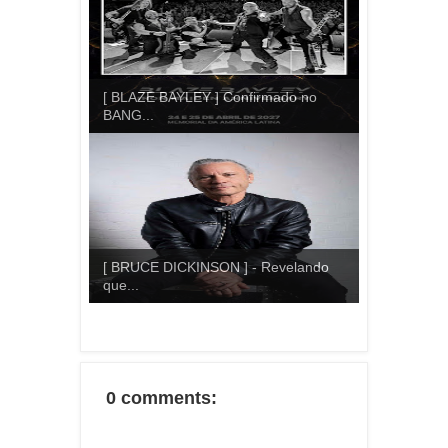
[ BLAZE BAYLEY ] Confirmado no
BANG...
[ BRUCE DICKINSON ] - Revelando
que...
0 comments: