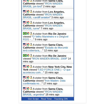
A visitor from
Santa Clara,
California
viewed "
IRON MAIDEN
BRASIL: jon lord
"
2 mins ago
A visitor from
Los Angeles,
California
viewed "
IRON MAIDEN
BRASIL: cardiff aviation
"
4 mins ago
A visitor from
Los Angeles,
California
viewed "
IRON MAIDEN
BRASIL: turne
"
7 mins ago
A visitor from
Rio De Janeiro
viewed "
O Velho Marinheiro e o Dirigível
R101 -…
"
9 mins ago
A visitor from
Santa Clara,
California
viewed "
Estádio do Morumbi
terá cobertura,…
"
12 mins ago
A visitor from
Rio De Janeiro
viewed "
IRON MAIDEN BRASIL: 2009
"
14
mins ago
A visitor from
New York City, New
York
viewed "
[ ED FORCE ONE ] - O que
aconteceu com…
"
15 mins ago
A visitor from
Santa Clara,
California
viewed "
Iron Maiden: Data
confirmada no…
"
17 mins ago
A visitor from
Santa Clara,
California
viewed "
IRON MAIDEN
BRASIL: argentina
"
18 mins ago
Get Script
Real Time
Tracking ON
A visitor from
Hong Kong
viewed
"
[ IRON MAIDEN ] - 46 ANOS DE