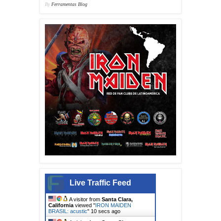
By
Ferramentas Blog
Live Traffic Feed
A visitor from
Santa Clara,
California
viewed "
IRON MAIDEN
BRASIL: acustic
"
12 secs ago