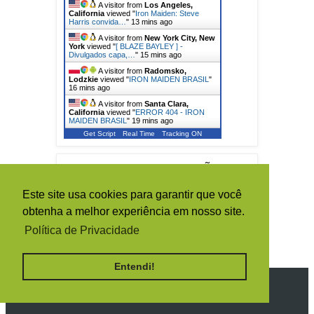
A visitor from
Los Angeles,
California
viewed "
Iron Maiden: Steve
Harris convida…
"
13 mins ago
A visitor from
New York City, New
York
viewed "
[ BLAZE BAYLEY ] -
Divulgados capa,…
"
15 mins ago
A visitor from
Radomsko,
Lodzkie
viewed "
IRON MAIDEN BRASIL
"
16 mins ago
A visitor from
Santa Clara,
California
viewed "
ERROR 404 - IRON
MAIDEN BRASIL
"
19 mins ago
Get Script
Real Time
Tracking ON
TOTAL DE VISUALIZAÇÕES DE
PÁGINA
Este site usa cookies para garantir que você
obtenha a melhor experiência em nosso site.
1
5
0
1
4
0
6
Política de Privacidade
2
Entendi!
SIGA O IRON MAIDEN BRASIL