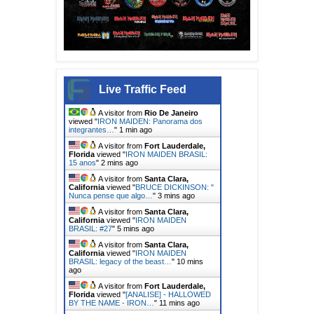
Live Traffic Feed
A visitor from
Rio De Janeiro
viewed "
IRON MAIDEN: Panorama dos
integrantes…
"
1 min ago
A visitor from
Fort Lauderdale,
Florida
viewed "
IRON MAIDEN BRASIL:
15 anos
"
2 mins ago
A visitor from
Santa Clara,
California
viewed "
BRUCE DICKINSON: "
Nunca pense que algo…
"
3 mins ago
A visitor from
Santa Clara,
California
viewed "
IRON MAIDEN
BRASIL: #27
"
5 mins ago
A visitor from
Santa Clara,
California
viewed "
IRON MAIDEN
BRASIL: legacy of the beast…
"
10 mins
ago
A visitor from
Fort Lauderdale,
Florida
viewed "
[ANALISE] - HALLOWED
BY THE NAME - IRON…
"
11 mins ago