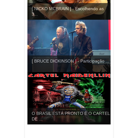
[ NICKO MCBRAIN ] - Escolhendo as
3...
[ BRUCE DICKINSON ] - Participação ...
O BRASIL ESTÁ PRONTO E O CARTEL
DE ...