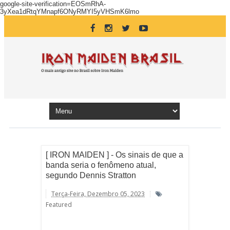
google-site-verification=EOSmRhA-
3yXea1dRtqYMnapf6ONyRMYI5yVHSmK6lmo
[ IRON MAIDEN ] - Os sinais de que a
banda seria o fenômeno atual,
segundo Dennis Stratton
Terça-Feira, Dezembro 05, 2023
Featured