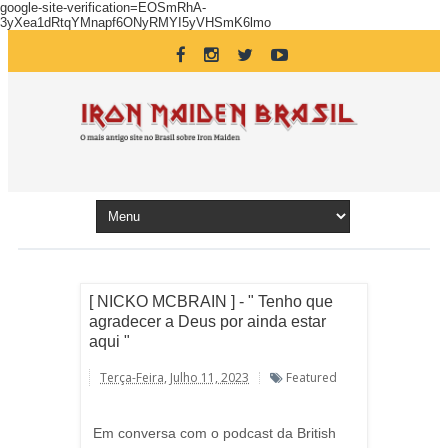
google-site-verification=EOSmRhA-
3yXea1dRtqYMnapf6ONyRMYI5yVHSmK6lmo
[ NICKO MCBRAIN ] - " Tenho que
agradecer a Deus por ainda estar
aqui "
Terça-Feira, Julho 11, 2023
Featured
Em conversa com o podcast da British