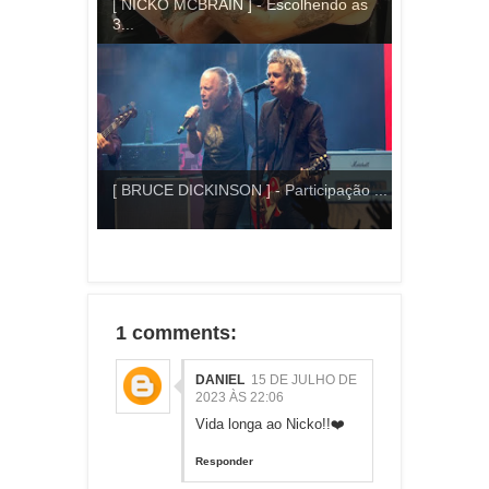
[ NICKO MCBRAIN ] - Escolhendo as
3...
[ BRUCE DICKINSON ] - Participação ...
1 comments:
DANIEL
15 DE JULHO DE
2023 ÀS 22:06
Vida longa ao Nicko!!❤️
Responder