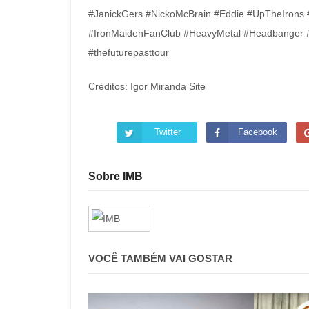
#JanickGers #NickoMcBrain #Eddie #UpTheIrons 
#IronMaidenFanClub #HeavyMetal #Headbanger #
#thefuturepasttour
Créditos: Igor Miranda Site
Twitter
Facebook
Sobre IMB
VOCÊ TAMBÉM VAI GOSTAR