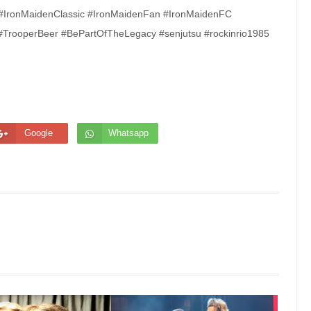
#IronMaidenClassic #IronMaidenFan #IronMaidenFC
TrooperBeer #BePartOfTheLegacy #senjutsu #rockinrio1985
Google
Whatsapp