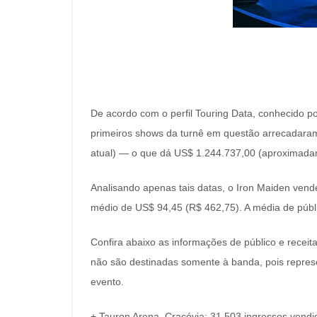
De acordo com o perfil Touring Data, conhecido po
primeiros shows da turnê em questão arrecadara
atual) — o que dá US$ 1.244.737,00 (aproximadam
Analisando apenas tais datas, o Iron Maiden vend
médio de US$ 94,45 (R$ 462,75). A média de públ
Confira abaixo as informações de público e recei
não são destinadas somente à banda, pois repres
evento.
+ Tauron Arena, Cracóvia: 31.503 ingressos vendi