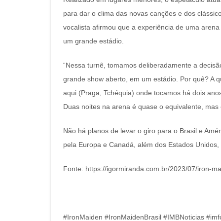
para dar o clima das novas canções e dos clássic
vocalista afirmou que a experiência de uma aren
um grande estádio.
“Nessa turnê, tomamos deliberadamente a decisã
grande show aberto, em um estádio. Por quê? A qu
aqui (Praga, Tchéquia) onde tocamos há dois anos,
Duas noites na arena é quase o equivalente, mas 
Não há planos de levar o giro para o Brasil e Am
pela Europa e Canadá, além dos Estados Unidos, 
Fonte: https://igormiranda.com.br/2023/07/iron-m
#IronMaiden #IronMaidenBrasil #IMBNoticias #im