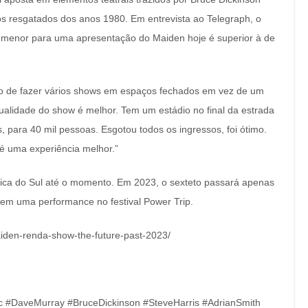
os resgatados dos anos 1980. Em entrevista ao Telegraph, o
a menor para uma apresentação do Maiden hoje é superior à de
o de fazer vários shows em espaços fechados em vez de um
alidade do show é melhor. Tem um estádio no final da estrada
 para 40 mil pessoas. Esgotou todos os ingressos, foi ótimo.
é uma experiência melhor.”
érica do Sul até o momento. Em 2023, o sexteto passará apenas
em uma performance no festival Power Trip.
aiden-renda-show-the-future-past-2023/
fc #DaveMurray #BruceDickinson #SteveHarris #AdrianSmith