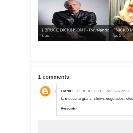
[ BRUCE DICKINSON ] - Revelando
[ NICKO M
que...
as 3...
1 comments:
DANIEL
15 DE JULHO DE 2023 ÀS 22:11
É muuuuita grana, shows esgotados, ele
Responder