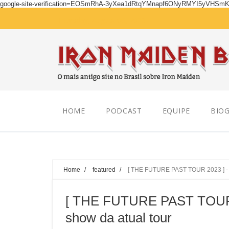
google-site-verification=EOSmRhA-3yXea1dRtqYMnapf6ONyRMYI5yVHSm
Thursday, August 06, 2026
HOME
PODCAST
EQUIPE
BIOG
Home
/
featured
/
[ THE FUTURE PAST TOUR 2023 ] - Q
[ THE FUTURE PAST TOUR 2
show da atual tour