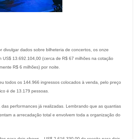
r divulgar dados sobre bilheteria de concertos, os onze
m US$ 13.692.104,00 (cerca de R$ 67 milhões na cotação
ente R$ 6 milhões) por noite.
eu todos os 144.966 ingressos colocados à venda, pelo preço
ico é de 13.179 pessoas.
ta das performances já realizadas. Lembrando que as quantias
entam a arrecadação total e envolvem toda a organização do
dos para dois shows – US$ 2.616.330,00 de receita para dois