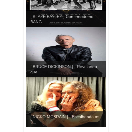
[ BLAZE BAYLEY ] Confirmado no
BANG...
[ BRUCE DICKINSON ] - Revelando
que...
[ NICKO MCBRAIN ] - Escolhendo as
3...