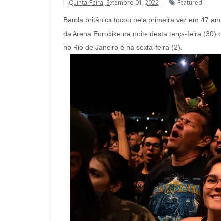
Quinta-Feira, Setembro 01, 2022
Featured
Banda britânica tocou pela primeira vez em 47 anos
da Arena Eurobike na noite desta terça-feira (30
no Rio de Janeiro é na sexta-feira (2).