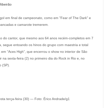
Ribeirão
m gol em final de campeonato, como em "Fear of The Dark" e
uibancadas e camarote tremerem.
ão do cantor, que mesmo aos 64 anos recém-completos em 7
, segue entoando os hinos do grupo com maestria e total
em “Aces High”, que encerrou o show no interior de São
 na sexta-feira (2) no primeiro dia do Rock in Rio e, no
o (SP).
sta terça-feira (30) — Foto: Érico Andrade/g1