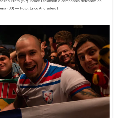
beirão Preto (SP). Bruce Dickinson e companhia deixaram os
eira (30) — Foto: Érico Andrade/g1