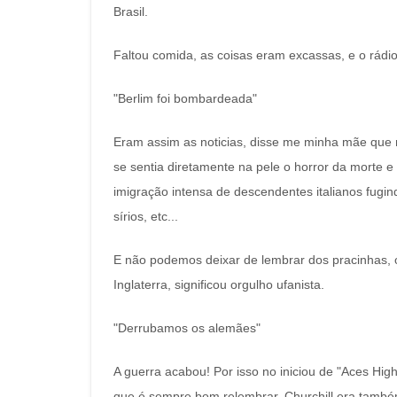
Brasil.
Faltou comida, as coisas eram excassas, e o rád
"Berlim foi bombardeada"
Eram assim as noticias, disse me minha mãe que
se sentia diretamente na pele o horror da morte e d
imigração intensa de descendentes italianos fugin
sírios, etc...
E não podemos deixar de lembrar dos pracinhas, o
Inglaterra, significou orgulho ufanista.
"Derrubamos os alemães"
A guerra acabou! Por isso no iniciou de "Aces High
que é sempre bom relembrar. Churchill era também