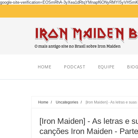
google-site-verification=EOSmRhA-3yXea1dRtqYMnapf6ONyRMYI5yVHSm
Saturday, August 08, 2026
HOME
PODCAST
EQUIPE
BIOG
Home
/
Uncategories
/
[Iron Maiden] - As letras e su
[Iron Maiden] - As letras e
canções Iron Maiden - Parte