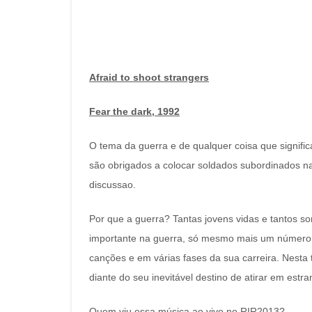
Afraid to shoot strangers
Fear the dark, 1992
O tema da guerra e de qualquer coisa que signific
são obrigados a colocar soldados subordinados na 
discussao.
Por que a guerra? Tantas jovens vidas e tantos
importante na guerra, só mesmo mais um número.
canções e em várias fases da sua carreira. Nesta
diante do seu inevitável destino de atirar em estr
Quem viu essa música ao vivo no RIR2013?