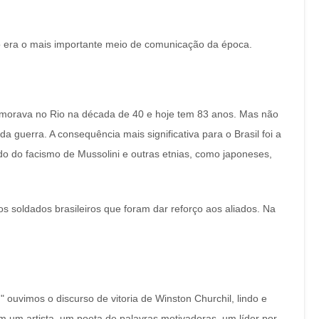
io era o mais importante meio de comunicação da época.
 morava no Rio na década de 40 e hoje tem 83 anos. Mas não
a guerra. A consequência mais significativa para o Brasil foi a
do do facismo de Mussolini e outras etnias, como japoneses,
s soldados brasileiros que foram dar reforço aos aliados. Na
" ouvimos o discurso de vitoria de Winston Churchil, lindo e
 um artista, um poeta de palavras motivadoras, um líder por