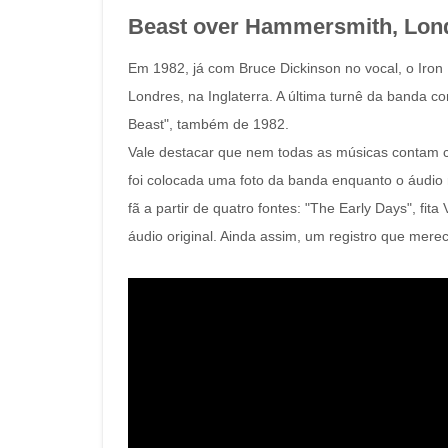
Beast over Hammersmith, Lond
Em 1982, já com Bruce Dickinson no vocal, o Ir
Londres, na Inglaterra. A última turnê da banda c
Beast", também de 1982.
Vale destacar que nem todas as músicas contam c
foi colocada uma foto da banda enquanto o áudio r
fã a partir de quatro fontes: "The Early Days", fi
áudio original. Ainda assim, um registro que mere