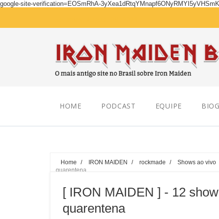
google-site-verification=EOSmRhA-3yXea1dRtqYMnapf6ONyRMYI5yVHSm
Saturday, August 08, 2026
HOME
PODCAST
EQUIPE
BIOG
Home
/
IRON MAIDEN
/
rockmade
/
Shows ao vivo
quarentena
[ IRON MAIDEN ] - 12 shows 
quarentena