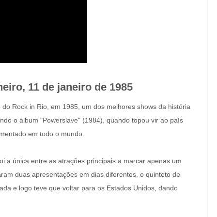
neiro, 11 de janeiro de 1985
ão do Rock in Rio, em 1985, um dos melhores shows da história
ndo o álbum "Powerslave" (1984), quando topou vir ao país
 comentado em todo o mundo.
 a única entre as atrações principais a marcar apenas um
aram duas apresentações em dias diferentes, o quinteto de
ada e logo teve que voltar para os Estados Unidos, dando