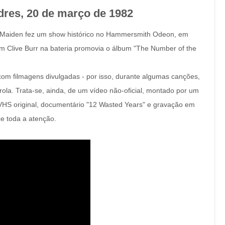
res, 20 de março de 1982
on Maiden fez um show histórico no Hammersmith Odeon, em
om Clive Burr na bateria promovia o álbum "The Number of the
om filmagens divulgadas - por isso, durante algumas canções,
ola. Trata-se, ainda, de um vídeo não-oficial, montado por um
ta VHS original, documentário "12 Wasted Years" e gravação em
ce toda a atenção.