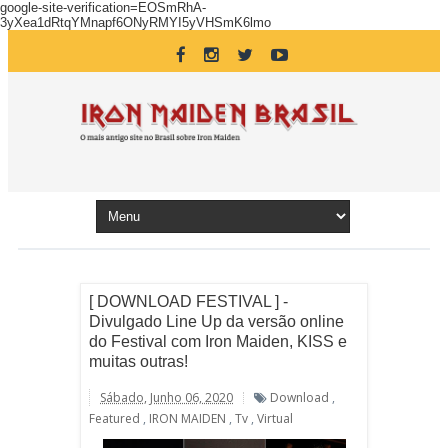
google-site-verification=EOSmRhA-
3yXea1dRtqYMnapf6ONyRMYI5yVHSmK6lmo
[ DOWNLOAD FESTIVAL ] -
Divulgado Line Up da versão online
do Festival com Iron Maiden, KISS e
muitas outras!
Sábado, Junho 06, 2020
Download
,
Featured
,
IRON MAIDEN
,
Tv
,
Virtual