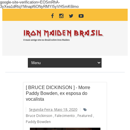
google-site-verification=EOSmRhA-
3yXea1dRtqYMnapf6ONyRMYI5yVHSmK6lmo
[ BRUCE DICKINSON ] - Morre
Paddy Bowden, ex esposa do
vocalista
Segunda-Feira, Maio 18, 2020
Bruce Dickinson
,
Falecimento
,
Featured
,
Paddy Bowden