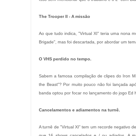
The Trooper II - A missão
Ao que tudo indica, "Virtual XI" teria uma nona 
Brigade", mas foi descartada, por abordar um tem
O VHS perdido no tempo.
Sabem a famosa compilação de clipes do Iron M
the Beast"? Por muito pouco não foi lançada apó
banda optou por focar no lançamento do jogo Ed 
Cancelamentos e adiamentos na turnê.
A turnê de "Virtual XI" tem um recorde negativo 
que 16 shows cancelados e / ou adiados. A ma