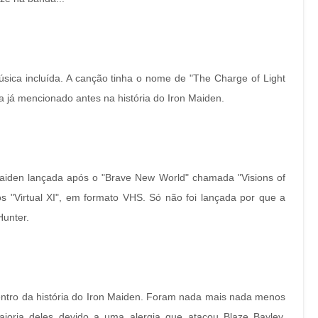
música incluída. A canção tinha o nome de "The Charge of Light
a já mencionado antes na história do Iron Maiden.
aiden lançada após o "Brave New World" chamada "Visions of
s "Virtual XI", em formato VHS. Só não foi lançada por que a
Hunter.
dentro da história do Iron Maiden. Foram nada mais nada menos
ioria deles devido a uma alergia que atacou Blaze Bayley.