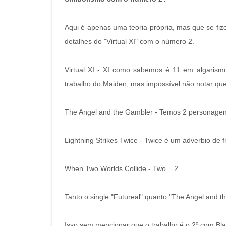
Aqui é apenas uma teoria própria, mas que se fi
detalhes do "Virtual XI" com o número 2.
Virtual XI - XI como sabemos é 11 em algarismo
trabalho do Maiden, mas impossível não notar qu
The Angel and the Gambler - Temos 2 personagens
Lightning Strikes Twice - Twice é um adverbio de f
When Two Worlds Collide - Two = 2
Tanto o single "Futureal" quanto "The Angel and t
Isso sem mencionar que o trabalho é o 2º com Bla