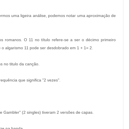
zermos uma ligeira análise, podemos notar uma aproximação de
s romanos. O 11 no título refere-se a ser o décimo primeiro
e o algarismo 11 pode ser desdobrado em 1 + 1= 2.
 no titulo da canção.
requência que significa "2 vezes".
he Gambler" (2 singles) tiveram 2 versões de capas.
ze na banda...