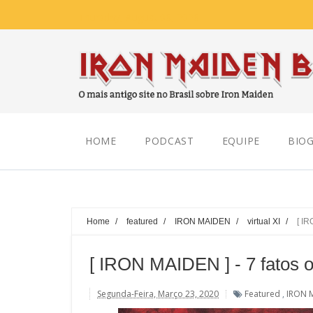
Thursday, August 06, 2026
HOME
PODCAST
EQUIPE
BIOG
Home
/
featured
/
IRON MAIDEN
/
virtual XI
/
[ IR
[ IRON MAIDEN ] - 7 fatos o
Segunda-Feira, Março 23, 2020
Featured
,
IRON 