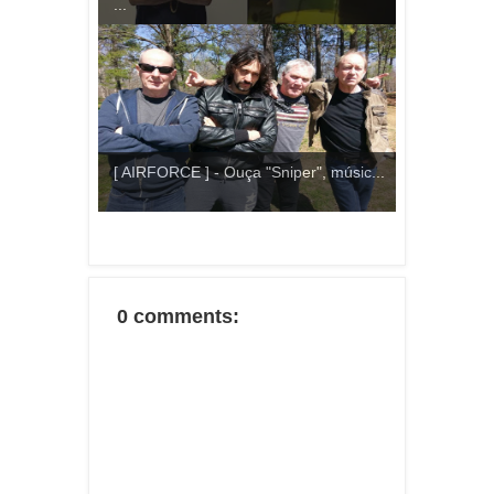
...
[ AIRFORCE ] - Ouça "Sniper", músic...
0 comments: