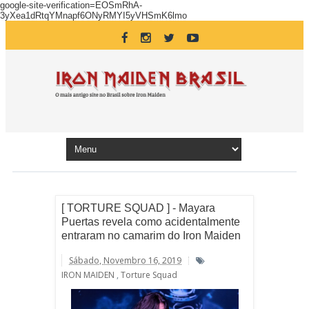
google-site-verification=EOSmRhA-
3yXea1dRtqYMnapf6ONyRMYI5yVHSmK6lmo
[ TORTURE SQUAD ] - Mayara
Puertas revela como acidentalmente
entraram no camarim do Iron Maiden
Sábado, Novembro 16, 2019
IRON MAIDEN
,
Torture Squad