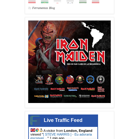
By
Ferramentas Blog
Live Traffic Feed
A visitor from
London, England
viewed "
[ STEVE HARRIS ] - Eu adoraria
escrever…
"
1 min ago