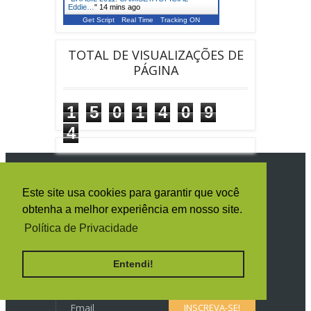
Eddie…
"
14 mins ago
Get Script
Real Time
Tracking ON
TOTAL DE VISUALIZAÇÕES DE
PÁGINA
1
5
0
1
4
0
9
4
SIGA O IRON MAIDEN BRASIL
Este site usa cookies para garantir que você
obtenha a melhor experiência em nosso site.
Política de Privacidade
RECEBA TODAS AS NOTÍCIAS POR E-
MAIL
Entendi!