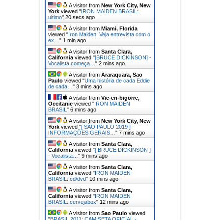
A visitor from
New York City, New
York
viewed "
IRON MAIDEN BRASIL:
ultimo
"
22 secs ago
A visitor from
Miami, Florida
viewed "
Iron Maiden: Veja entrevista com o
ex…
"
1 min ago
A visitor from
Santa Clara,
California
viewed "
[BRUCE DICKINSON] -
Vocalista começa…
"
2 mins ago
A visitor from
Araraquara, Sao
Paulo
viewed "
Uma história de cada Eddie
de cada…
"
3 mins ago
A visitor from
Vic-en-bigorre,
Occitanie
viewed "
IRON MAIDEN
BRASIL
"
6 mins ago
A visitor from
New York City, New
York
viewed "
[ SÃO PAULO 2019 ] -
INFORMAÇÕES GERAIS…
"
7 mins ago
A visitor from
Santa Clara,
California
viewed "
[ BRUCE DICKINSON ]
- Vocalista…
"
9 mins ago
A visitor from
Santa Clara,
California
viewed "
IRON MAIDEN
BRASIL: cd/dvd
"
10 mins ago
A visitor from
Santa Clara,
California
viewed "
IRON MAIDEN
BRASIL: cervejabox
"
12 mins ago
A visitor from
Sao Paulo
viewed
"
BRASIL 2011: CAMISETA OFICIAL -