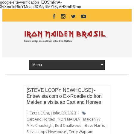
google-site-verification=EOSmRhA-
3yXea1dRtqYMnapf6ONyRMYI5yVHSmK6lmo
[STEVE LOOPY NEWHOUSE] -
Entrevista com o Ex-Roadie do Iron
Maiden e visita ao Cart and Horses
Terça-Feira, Junho 09, 2020
Cart And Horses
,
IRON MAIDEN
,
Maiden 77
,
Mike Chudleigh
,
Rod Smallwood
,
Steve Harris
,
Steve Loopy Newhouse
,
Terry Wapram