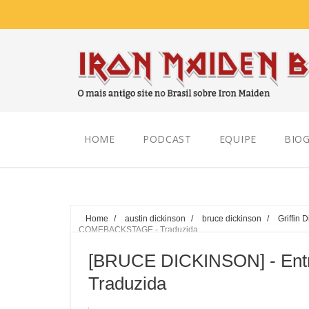
Friday, August 07, 2026
HOME
PODCAST
EQUIPE
BIOG
Home
/
austin dickinson
/
bruce dickinson
/
Griffin 
COMEBACKSTAGE - Traduzida
[BRUCE DICKINSON] - En
Traduzida