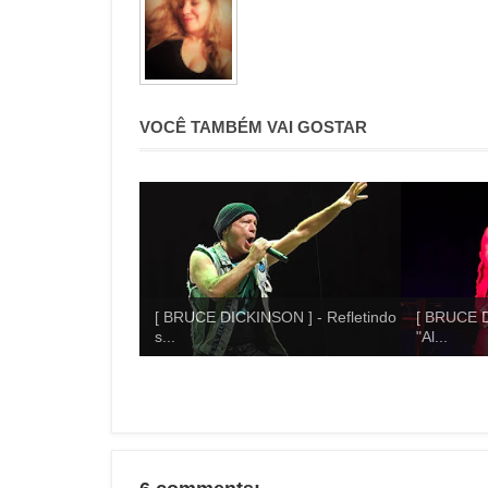
VOCÊ TAMBÉM VAI GOSTAR
[ BRUCE DICKINSON ] - Refletindo
[ BRUCE D
s...
"Al...