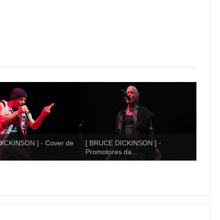
ICKINSON ] - Cover de
[ BRUCE DICKINSON ] -
Promotores da...