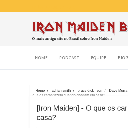
Friday, August 07, 2026
HOME
PODCAST
EQUIPE
BIOG
Home
/
adrian smith
/
bruce dickinson
/
Dave Murra
que os caras fazem quando chegam em casa?
[Iron Maiden] - O que os 
casa?