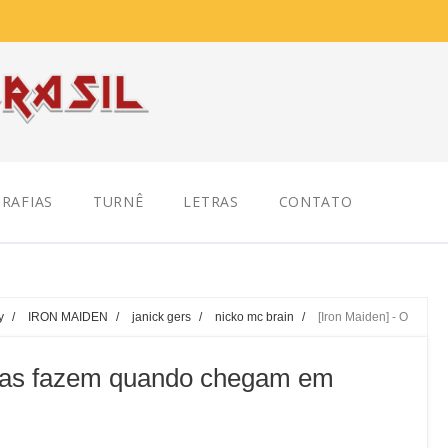
RAFIAS
TURNÊ
LETRAS
CONTATO
y
/
IRON MAIDEN
/
janick gers
/
nicko mc brain
/
[Iron Maiden] - O
caras fazem quando chegam em