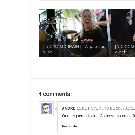
[ NICKO MCBRAIN ] - A gafe que
[NICKO MC
quas...
excel...
4 comments:
ANDRÉ
11 DE NOVEMBRO DE 2017 ÀS 11
Que enquete idiota... Como se os caras f
Responder