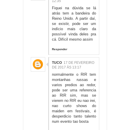
12:35
Fiquei na dúvida se lá
atrás tem a bandeira do
Reino Unido. A partir daí,
se existir, pode ser um
indício mais claro da
possível vinda deles pra
cá. Difícil mesmo assim
Responder
TUCO
17 DE FEVEREIRO
DE 2017 ÀS 13:17
normalmente o RIR tem
montanhas russas e
varios predios ao redor,
pode ser uma referencia
ao RIR sim, mas se
vierem no RIR eu nao irei,
nao curto shows do
maiden em festivais, é
desperdicio tanto talento
num evento tao bosta