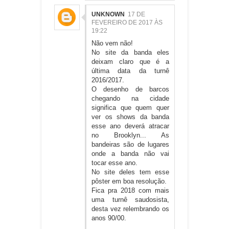
UNKNOWN
17 DE
FEVEREIRO DE 2017 ÀS
19:22
Não vem não!
No site da banda eles
deixam claro que é a
última data da turnê
2016/2017.
O desenho de barcos
chegando na cidade
significa que quem quer
ver os shows da banda
esse ano deverá atracar
no Brooklyn... As
bandeiras são de lugares
onde a banda não vai
tocar esse ano.
No site deles tem esse
pôster em boa resolução.
Fica pra 2018 com mais
uma turnê saudosista,
desta vez relembrando os
anos 90/00.