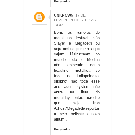
Responder
UNKNOWN
17 DE
FEVEREIRO DE 2017 ÀS
14:43
Bom, os rumores do
metal no festival, são
Slayer e Megadeth ou
seja ambas por mais que
sejam Mainstream no
mundo todo, o Medina
não colocaria como
headline, metallica só
toca no Lollapalooza,
slipknot não toca esse
ano aqui, system não
entra na lista do
metalday, então acredito
que seja Iron
/Ghost/Megadeth/sepultur
a pelo belíssimo novo
álbum..
Responder