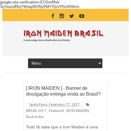
google-site-verification=EOSmRhA-
3yXea1dRtqYMnapf6ONyRMYI5yVHSmK6lmo
[ IRON MAIDEN ] - Banner de
divulgação entrega vinda ao Brasil?
Sexta-Feira, Fevereiro 17, 2017
BRASIL 2017
,
Featured
,
IRON MAIDEN
,
Rock In Rio
Todo fã sabe que o Iron Maiden é uma