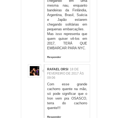
chegando em uma
mesma nau, enquanto
bandeiras da Finlândia,
Argentina, Brasil, Suécia
e Japão estarem
chegando solitárias em
pequenas embarcações.
Mas isso representa que
quem quiser vê-los em
2017, TERÁ QUE
EMBARCAR PARA NYC.
Responder
RAFAEL ORSI
18 DE
FEVEREIRO DE 2017 ÀS
09:06
Com esse grande
cachorro quente na mão,
só pode significar que o
Iron vem pra OSASCO,
terra do cachorro
quente!!!
Responder