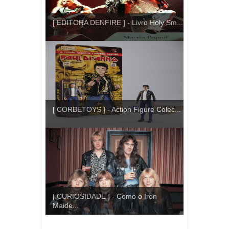
[ EDITORA DENFIRE ] - Livro Holy Sm...
[ CORBETOYS ] - Action Figure Colec...
[ CURIOSIDADE ] - Como o Iron
Maide...