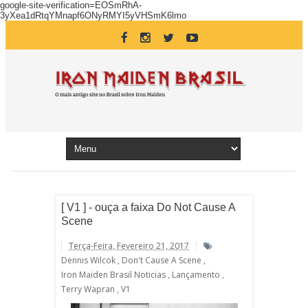
google-site-verification=EOSmRhA-
3yXea1dRtqYMnapf6ONyRMYI5yVHSmK6lmo
[ V1 ] - ouça a faixa Do Not Cause A
Scene
Terça-Feira, Fevereiro 21, 2017
Dennis Wilcok
,
Don't Cause A Scene
,
Iron Maiden Brasil Noticias
,
Lançamento
,
Terry Wapran
,
V1