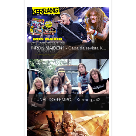
[ IRON MAIDEN ] - Capa da revista K...
[ TÚNEL DO TEMPO] - Kerrang #42 -
M...