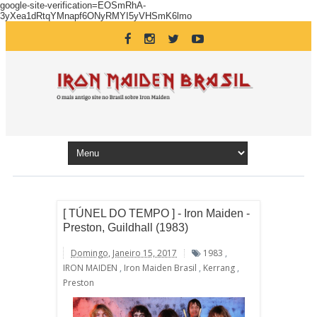
google-site-verification=EOSmRhA-
3yXea1dRtqYMnapf6ONyRMYI5yVHSmK6lmo
[ TÚNEL DO TEMPO ] - Iron Maiden -
Preston, Guildhall (1983)
Domingo, Janeiro 15, 2017
1983
,
IRON MAIDEN
,
Iron Maiden Brasil
,
Kerrang
,
Preston