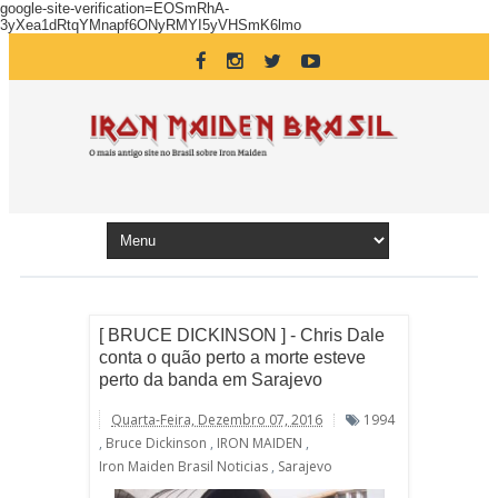
google-site-verification=EOSmRhA-
3yXea1dRtqYMnapf6ONyRMYI5yVHSmK6lmo
[ BRUCE DICKINSON ] - Chris Dale
conta o quão perto a morte esteve
perto da banda em Sarajevo
Quarta-Feira, Dezembro 07, 2016
1994
,
Bruce Dickinson
,
IRON MAIDEN
,
Iron Maiden Brasil Noticias
,
Sarajevo