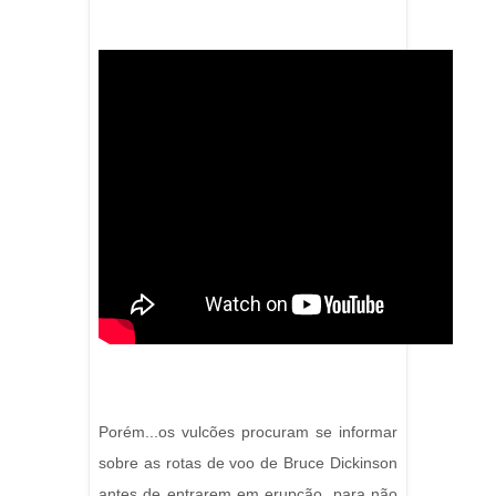
Porém...os vulcões procuram se informar
sobre as rotas de voo de Bruce Dickinson
antes de entrarem em erupção, para não