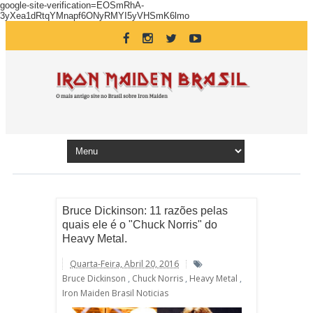
google-site-verification=EOSmRhA-
3yXea1dRtqYMnapf6ONyRMYI5yVHSmK6lmo
Bruce Dickinson: 11 razões pelas
quais ele é o "Chuck Norris" do
Heavy Metal.
Quarta-Feira, Abril 20, 2016
Bruce Dickinson
,
Chuck Norris
,
Heavy Metal
,
Iron Maiden Brasil Noticias