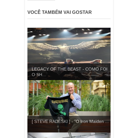
VOCÊ TAMBÉM VAI GOSTAR
LEGACY OF THE BEAST - COMO FOI
O SH...
[ STEVE RADESKI ] - "O Iron Maiden ...