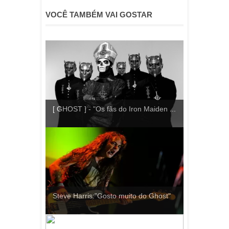
VOCÊ TAMBÉM VAI GOSTAR
[ GHOST ] - "Os fãs do Iron Maiden ...
Steve Harris:"Gosto muito do Ghost"