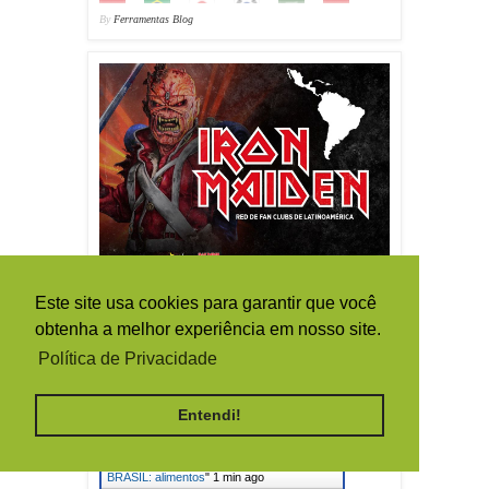
By
Ferramentas Blog
Este site usa cookies para garantir que você
obtenha a melhor experiência em nosso site.
Política de Privacidade
Live Traffic Feed
Entendi!
A visitor from
Santa Clara,
California
viewed "
IRON MAIDEN
BRASIL: alimentos
"
1 min ago