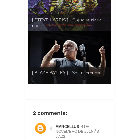
[ STEVE HARRIS ] - O que mudaria
em...
[ BLAZE BAYLEY ] - Seu diferencial ...
2 comments:
MARCELLUS
4 DE
NOVEMBRO DE 2015 ÀS
07:22