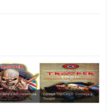
 ROBINSONS comemora
Cerveja TROOPER: Conheça a
Trooper ...