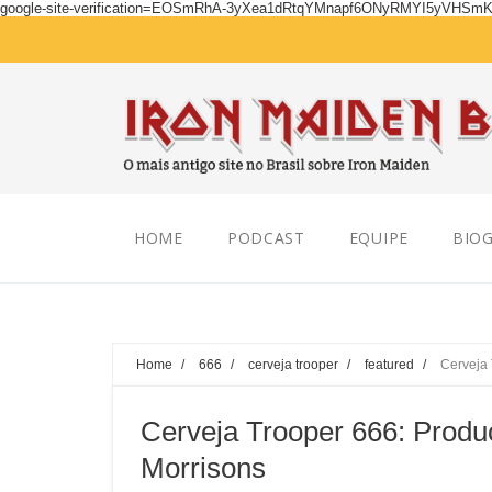
google-site-verification=EOSmRhA-3yXea1dRtqYMnapf6ONyRMYI5yVHSm
Friday, August 07, 2026
HOME
PODCAST
EQUIPE
BIOG
Home
/
666
/
cerveja trooper
/
featured
/
Cerveja 
Cerveja Trooper 666: Produ
Morrisons