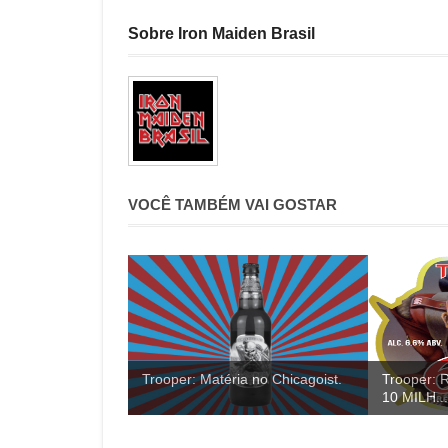
Sobre Iron Maiden Brasil
VOCÊ TAMBÉM VAI GOSTAR
Trooper: Matéria no Chicagoist.
Trooper:
10 MILH...