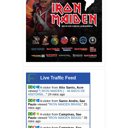
Live Traffic Feed
A visitor from
Alto Santo, Acre
viewed "
[ IRON MAIDEN ] - 46 ANOS DE
HISTÓRIA…
"
24 mins ago
A visitor from
Santo Andre, Sao
Paulo
viewed "
IRON MAIDEN BRASIL
"
25
mins ago
A visitor from
Campinas, Sao
Paulo
viewed "
IRON MAIDEN BRASIL
"
39
mins ago
A visitor from
Campinas, Sao