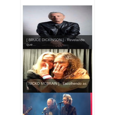
[ BRUCE DICKINSON ] - Revelando
que...
[ NICKO MCBRAIN ] - Escolhendo as
3...