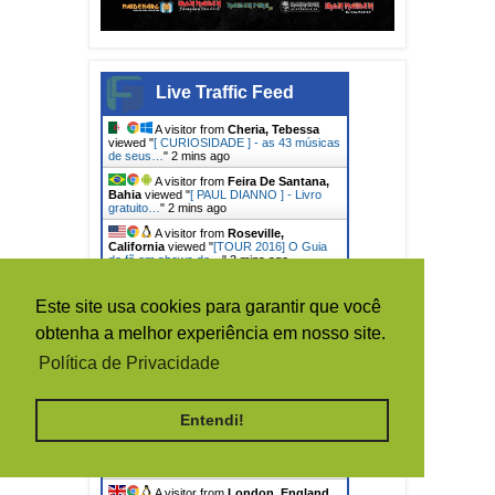
Live Traffic Feed
A visitor from
Cheria, Tebessa
viewed "
[ CURIOSIDADE ] - as 43 músicas
de seus…
"
2 mins ago
A visitor from
Feira De Santana,
Bahia
viewed "
[ PAUL DIANNO ] - Livro
gratuito…
"
3 mins ago
A visitor from
Roseville,
California
viewed "
[TOUR 2016] O Guia
do fã em shows do…
"
3 mins ago
A visitor from
Santa Clara,
California
viewed "
[PODCAST] - IMBCast
Este site usa cookies para garantir que você
# 6.66 - IRON…
"
6 mins ago
obtenha a melhor experiência em nosso site.
A visitor from
Santa Clara,
California
viewed "
IRON MAIDEN
Política de Privacidade
BRASIL: old school
"
14 mins ago
A visitor from
Santa Clara,
California
viewed "
IRON MAIDEN
BRASIL: brasil 2016
"
1 hr ago
Entendi!
A visitor from
New York City, New
York
viewed "
IRON MAIDEN BRASIL:
barry purkis
"
1 hr 3 mins ago
A visitor from
London, England