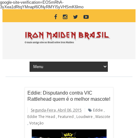
google-site-verification=EOSmRhA-
3yXea1dRtqYMnapf6ONyRMYI5yVHSmK6lmo
Eddie: Disputando contra VIC
Rattlehead quem é o melhor mascote!
Segunda-Feira, Abril 06, 2015
Eddie
,
Eddie The Head
,
Featured
,
Loudwire
,
Mascote
,
Votação