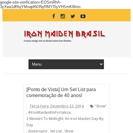
google-site-verification=EOSmRhA-
3yXea1dRtqYMnapf6ONyRMYI5yVHSmK6lmo
[Ponto de Vista] Um Set List para
comemoração de 40 anos!
Terça-Feira, Dezembro 23, 2014
"show"
,
#IronMaidenEmFortaleza
,
2 Minutes To Midnight: An Iron Maiden Day-By-
Day
,
Aniversario
,
Set List
,
Show