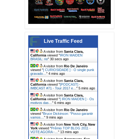
Live Traffic Feed
A visitor from
Santa Clara,
California
viewed "
IRON MAIDEN
BRASIL: rio
"
32 secs ago
A visitor from
Rio De Janeiro
viewed "
[ CURIOSIDADE ] - O single punk
gravado…
"
4 mins ago
A visitor from
Santa Clara,
California
viewed "
[PODCAST] -
IMBCAST #71 - Tour 2017 e…
"
5 mins ago
A visitor from
Santa Clara,
California
viewed "
[ IRON MAIDEN ] - Os
motivos das…
"
6 mins ago
A visitor from
Rio De Janeiro
viewed "
Bruce Dickinson: "Posso garantir
vamos…
"
9 mins ago
A visitor from
New York City, New
York
viewed "
Prêmio TOP BLOG 2011 -
VOTE AGORA -…
"
13 mins ago