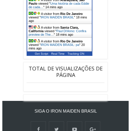
A visitor from
Araraquara, Sao
Paulo
viewed "
Uma história de cada Eddie
de cada…
"
14 mins ago
A visitor from
Rio De Janeiro
viewed "
IRON MAIDEN BRASIL
"
18 mins
ago
A visitor from
Santa Clara,
California
viewed "
Paul Di'Anno: Confira
preview de The…
"
18 mins ago
A visitor from
Rio De Janeiro
viewed "
IRON MAIDEN BRASIL: pa
"
20
mins ago
Get Script
Real Time
Tracking ON
TOTAL DE VISUALIZAÇÕES DE
PÁGINA
SIGA O IRON MAIDEN BRASIL