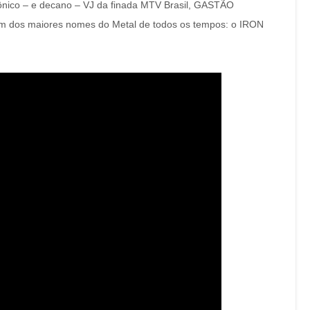
cônico – e decano – VJ da finada MTV Brasil, GASTÃO
um dos maiores nomes do Metal de todos os tempos: o IRON