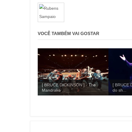
VOCÊ TAMBÉM VAI GOSTAR
[ BRUCE DICKINSON ] - The
[ BRUCE 
Mandrake ...
do sh...