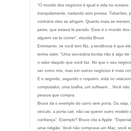
“O mundo dos negócios é igual à vida no oceano. 
tranquilamente, nadando sem pressa. Tubarões, po
contrário eles se afogam. Quanto mais se mexem
peixe, que estava lá parado. Esse é o mundo dos 
alguém vai te comer”, elucida Bruce.
Entretanto, se você tem fãs, a tendência é que el
tenha valor. “Uma secretária bonita não é algo de 
o valor daquilo que você faz. No que o seu negóc
ser como nós, mas em outros negócios é mais com
E o segredo, segundo o roqueiro, está no relaci
computador, uma toalha, um software... Você não
pessoa que compra.
Bruce dá o exemplo do carro sem porta. Ou seja, 
veículo, a porta cair, não vai querer outro model
confiança”. Exemplo? Bruce cita a Apple. “Especi
uma religião. Você não comprava um Mac, você se 