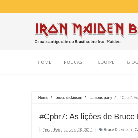
Friday, August 07, 2026
HOME
PODCAST
EQUIPE
BIOG
Home
/
bruce dickinson
/
campus party
/
#Cpbr7: As
#Cpbr7: As lições de Bruce
Terça-Feira, Janeiro 28, 2014
Bruce Dickinson
,
C