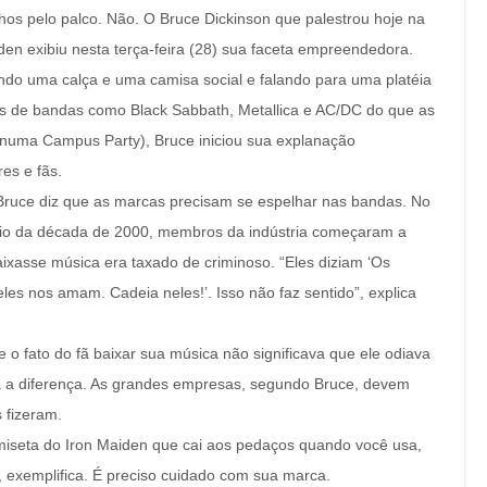
os pelo palco. Não. O Bruce Dickinson que palestrou hoje na
den exibiu nesta terça-feira (28) sua faceta empreendedora.
do uma calça e uma camisa social e falando para uma platéia
as de bandas como Black Sabbath, Metallica e AC/DC do que as
numa Campus Party), Bruce iniciou sua explanação
es e fãs.
Bruce diz que as marcas precisam se espelhar nas bandas. No
cio da década de 2000, membros da indústria começaram a
asse música era taxado de criminoso. “Eles diziam ‘Os
es nos amam. Cadeia neles!’. Isso não faz sentido”, explica
o fato do fã baixar sua música não significava que ele odiava
ra a diferença. As grandes empresas, segundo Bruce, devem
 fizeram.
amiseta do Iron Maiden que cai aos pedaços quando você usa,
 exemplifica. É preciso cuidado com sua marca.