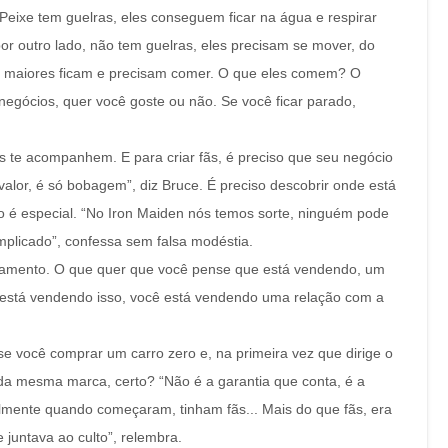
Peixe tem guelras, eles conseguem ficar na água e respirar
r outro lado, não tem guelras, eles precisam se mover, do
, maiores ficam e precisam comer. O que eles comem? O
negócios, quer você goste ou não. Se você ficar parado,
es te acompanhem. E para criar fãs, é preciso que seu negócio
valor, é só bobagem”, diz Bruce. É preciso descobrir onde está
io é especial. “No Iron Maiden nós temos sorte, ninguém pode
plicado”, confessa sem falsa modéstia.
onamento. O que quer que você pense que está vendendo, um
 está vendendo isso, você está vendendo uma relação com a
se você comprar um carro zero e, na primeira vez que dirige o
o da mesma marca, certo? “Não é a garantia que conta, é a
almente quando começaram, tinham fãs... Mais do que fãs, era
juntava ao culto”, relembra.