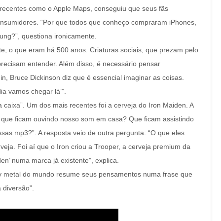
s recentes como o Apple Maps, conseguiu que seus fãs
onsumidores. “Por que todos que conheço compraram iPhones,
g?”, questiona ironicamente.
e, o que eram há 500 anos. Criaturas sociais, que prezam pelo
precisam entender. Além disso, é necessário pensar
in, Bruce Dickinson diz que é essencial imaginar as coisas.
ia vamos chegar lá’”.
 caixa”. Um dos mais recentes foi a cerveja do Iron Maiden. A
 que ficam ouvindo nosso som em casa? Que ficam assistindo
as mp3?”. A resposta veio de outra pergunta: “O que eles
a. Foi aí que o Iron criou a Trooper, a cerveja premium da
den’ numa marca já existente”, explica.
eavy metal do mundo resume seus pensamentos numa frase que
 diversão”.