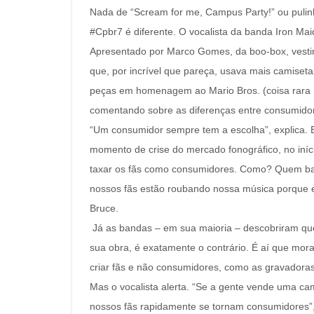
Nada de “Scream for me, Campus Party!” ou pulinh
#Cpbr7 é diferente. O vocalista da banda Iron Mai
Apresentado por Marco Gomes, da boo-box, vestin
que, por incrível que pareça, usava mais camiset
peças em homenagem ao Mario Bros. (coisa rara 
comentando sobre as diferenças entre consumidor
“Um consumidor sempre tem a escolha”, explica. 
momento de crise do mercado fonográfico, no iní
taxar os fãs como consumidores. Como? Quem baix
nossos fãs estão roubando nossa música porque el
Bruce.
Já as bandas – em sua maioria – descobriram que 
sua obra, é exatamente o contrário. É aí que mo
criar fãs e não consumidores, como as gravadoras
Mas o vocalista alerta. “Se a gente vende uma c
nossos fãs rapidamente se tornam consumidores”,