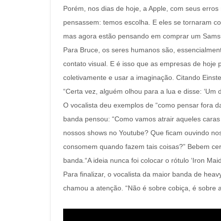
Porém, nos dias de hoje, a Apple, com seus erro
pensassem: temos escolha. E eles se tornaram c
mas agora estão pensando em comprar um Samsun
Para Bruce, os seres humanos são, essencialment
contato visual. E é isso que as empresas de hoje 
coletivamente e usar a imaginação. Citando Einste
“Certa vez, alguém olhou para a lua e disse: ‘Um d
O vocalista deu exemplos de “como pensar fora da
banda pensou: “Como vamos atrair aqueles caras
nossos shows no Youtube? Que ficam ouvindo noss
consomem quando fazem tais coisas?” Bebem cervej
banda.“A ideia nunca foi colocar o rótulo ‘Iron Mai
Para finalizar, o vocalista da maior banda de h
chamou a atenção. “Não é sobre cobiça, é sobre a