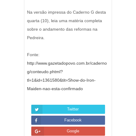
Na versão impressa do Caderno G desta
quarta (10), leia uma matéria completa
sobre o andamento das reformas na
Pedreira.
Fonte:
http://www.gazetadopovo.com.br/caderno
g/conteudo.phtml?
tl=1&id=1361580&tit=Show-do-Iron-
Maiden-nao-esta-confirmado
Twitter
Facebook
Google