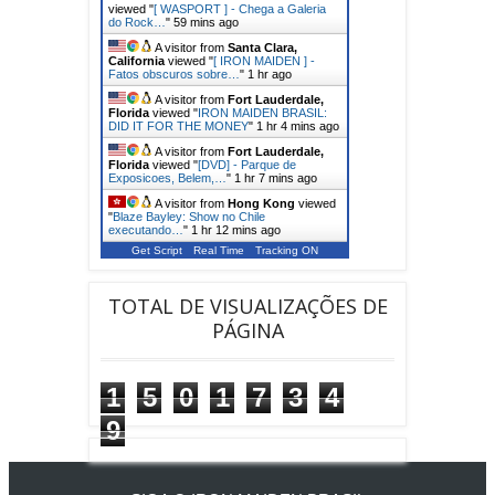
viewed "
[ WASPORT ] - Chega a Galeria
do Rock…
"
59 mins ago
A visitor from
Santa Clara,
California
viewed "
[ IRON MAIDEN ] -
Fatos obscuros sobre…
"
1 hr ago
A visitor from
Fort Lauderdale,
Florida
viewed "
IRON MAIDEN BRASIL:
DID IT FOR THE MONEY
"
1 hr 4 mins ago
A visitor from
Fort Lauderdale,
Florida
viewed "
[DVD] - Parque de
Exposicoes, Belem,…
"
1 hr 7 mins ago
A visitor from
Hong Kong
viewed
"
Blaze Bayley: Show no Chile
executando…
"
1 hr 12 mins ago
Get Script
Real Time
Tracking ON
TOTAL DE VISUALIZAÇÕES DE
PÁGINA
1
5
0
1
7
3
4
9