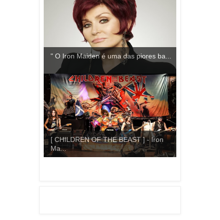
" O Iron Maiden é uma das piores ba...
[ CHILDREN OF THE BEAST ] - Iron
Ma...