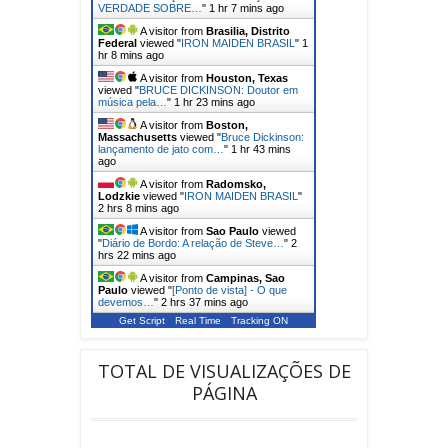
VERDADE SOBRE…
"
1 hr 7 mins ago
A visitor from
Brasilia, Distrito
Federal
viewed "
IRON MAIDEN BRASIL
"
1
hr 8 mins ago
A visitor from
Houston, Texas
viewed "
BRUCE DICKINSON: Doutor em
música pela…
"
1 hr 23 mins ago
A visitor from
Boston,
Massachusetts
viewed "
Bruce Dickinson:
lançamento de jato com…
"
1 hr 43 mins
ago
A visitor from
Radomsko,
Lodzkie
viewed "
IRON MAIDEN BRASIL
"
2 hrs 8 mins ago
A visitor from
Sao Paulo
viewed
"
Diário de Bordo: A relação de Steve…
"
2
hrs 22 mins ago
A visitor from
Campinas, Sao
Paulo
viewed "
[Ponto de vista] - O que
devemos…
"
2 hrs 37 mins ago
Get Script
Real Time
Tracking ON
TOTAL DE VISUALIZAÇÕES DE
PÁGINA