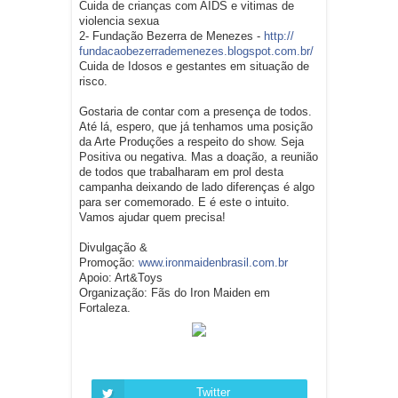
Cuida de crianças com AIDS e vitimas de
violencia sexua
2- Fundação Bezerra de Menezes -
http://
fundacaobezerrademenezes.blogsp
ot.com.br/
Cuida de Idosos e gestantes em situação de
risco.
Gostaria de contar com a presença de todos.
Até lá, espero, que já tenhamos uma posição
da Arte Produções a respeito do show. Seja
Positiva ou negativa. Mas a doação, a reunião
de todos que trabalharam em prol desta
campanha deixando de lado diferenças é algo
para ser comemorado. E é este o intuito.
Vamos ajudar quem precisa!
Divulgação &
Promoção:
www.ironmaidenbrasil.com.br
Apoio: Art&Toys
Organização: Fãs do Iron Maiden em
Fortaleza.
Twitter