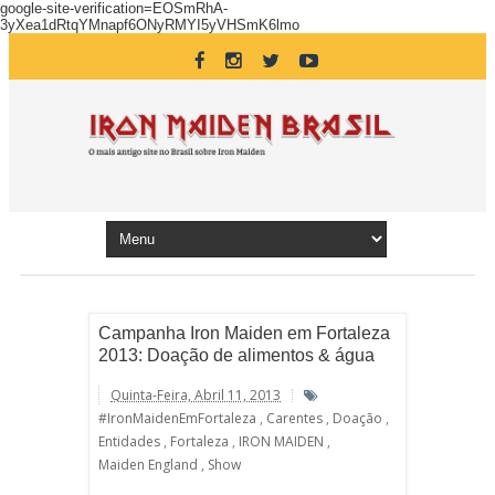
google-site-verification=EOSmRhA-
3yXea1dRtqYMnapf6ONyRMYI5yVHSmK6lmo
Campanha Iron Maiden em Fortaleza
2013: Doação de alimentos & água
Quinta-Feira, Abril 11, 2013
#IronMaidenEmFortaleza
,
Carentes
,
Doação
,
Entidades
,
Fortaleza
,
IRON MAIDEN
,
Maiden England
,
Show