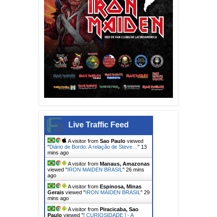
Live Traffic Feed
A visitor from
Sao Paulo
viewed
"
Diário de Bordo: A relação de Steve…
"
13
mins ago
A visitor from
Manaus, Amazonas
viewed "
IRON MAIDEN BRASIL
"
26 mins
ago
A visitor from
Espinosa, Minas
Gerais
viewed "
IRON MAIDEN BRASIL
"
29
mins ago
A visitor from
Piracicaba, Sao
Paulo
viewed "
[ CURIOSIDADE ] - A