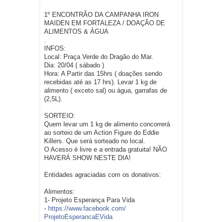
1º ENCONTRÃO DA CAMPANHA IRON
MAIDEN EM FORTALEZA / DOAÇÃO DE
ALIMENTOS & ÁGUA
.
INFOS:
Local: Praça Verde do Dragão do Mar.
Dia: 20/04 ( sábado )
Hora: A Partir das 15hrs ( doações sendo
recebidas até as 17 hrs). Levar 1 kg de
alimento ( exceto sal) ou água, garrafas de
(2,5L).
SORTEIO:
Quem levar um 1 kg de alimento concorrerá
ao sorteio de um Action Figure do Eddie
Killers. Que será sorteado no local.
O Acesso é livre e a entrada gratuita! NÃO
HAVERÁ SHOW NESTE DIA!
Entidades agraciadas com os donativos:
Alimentos:
1- Projeto Esperança Para Vida
-
https://www.facebook.com/
ProjetoEsperancaEVida