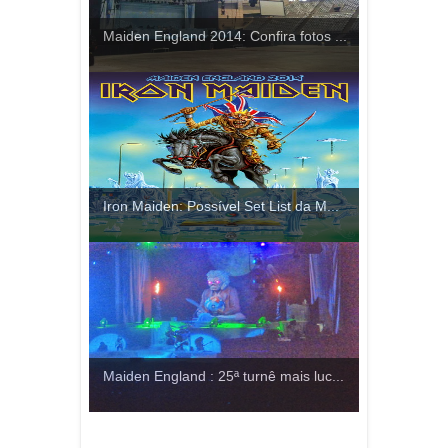
Maiden England 2014: Confira fotos ...
Iron Maiden: Possível Set List da M...
Maiden England : 25ª turnê mais luc...