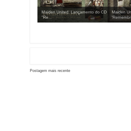
Maiden United: Lançamento do CD
Maiden Un
"Re...
'Remembra
Postagem mais recente