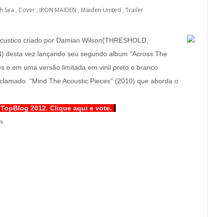
h Sea
,
Cover
,
IRON MAIDEN
,
Maiden United
,
Trailer
acustico criado por Damian Wilson(THRESHOLD,
desta vez lançando seu segundo album "Across The
 e em uma versão limitada em vinil preto e branco
 aclamado "Mind The Acoustic Pieces" (2010) que aborda o
 TopBlog 2012. Clique aqui e vote.
m