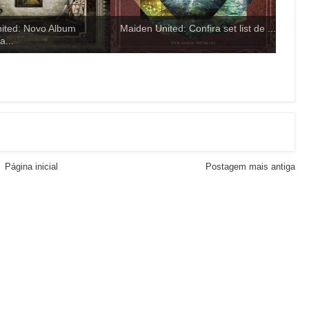
ited: Novo Album
Maiden United: Confira set list de ...
...
Página inicial
Postagem mais antiga