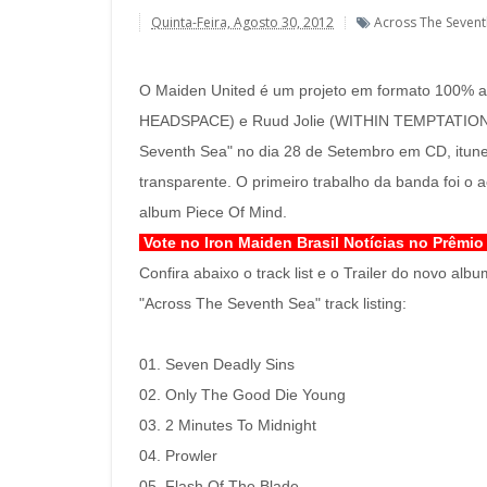
Quinta-Feira, Agosto 30, 2012
Across The Sevent
O Maiden United é um projeto em formato 100% 
HEADSPACE) e Ruud Jolie (WITHIN TEMPTATION) 
Seventh Sea" no dia 28 de Setembro em CD, itunes
transparente. O primeiro trabalho da banda foi o
album Piece Of Mind.
Vote no Iron Maiden Brasil Notícias no Prêmio
Confira abaixo o track list e o Trailer do novo albu
"Across The Seventh Sea" track listing:
01. Seven Deadly Sins
02. Only The Good Die Young
03. 2 Minutes To Midnight
04. Prowler
05. Flash Of The Blade