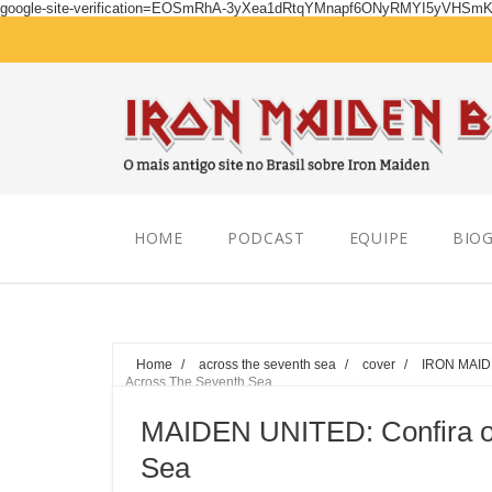
google-site-verification=EOSmRhA-3yXea1dRtqYMnapf6ONyRMYI5yVHSm
Friday, August 07, 2026
HOME
PODCAST
EQUIPE
BIOG
Home
/
across the seventh sea
/
cover
/
IRON MAI
Across The Seventh Sea
MAIDEN UNITED: Confira o 
Sea