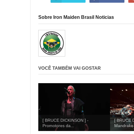
Sobre Iron Maiden Brasil Noticias
VOCÊ TAMBÉM VAI GOSTAR
[ BRUCE DICKINSON ] -
[ BRUCE D
Promotores da...
Mandrake 