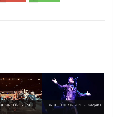
ICKINSON ] - The
[ BRUCE DICKINSON ] - Imagens
...
do sh...