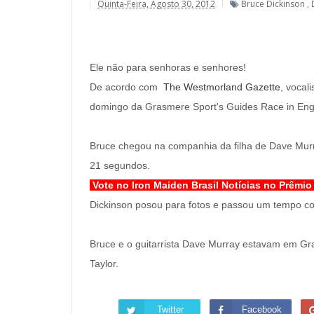
Quinta-Feira, Agosto 30, 2012
Bruce Dickinson
,
Ele não para senhoras e senhores!
De acordo com
The Westmorland Gazette
, vocal
domingo da Grasmere Sport's Guides Race in Eng
Bruce chegou na companhia da filha de Dave Murr
21 segundos.
Vote no Iron Maiden Brasil Notícias no Prêmio
Dickinson posou para fotos e passou um tempo co
Bruce e o guitarrista Dave Murray estavam em Gr
Taylor.
Twitter
Facebook