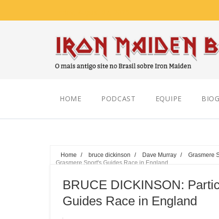
Friday, August 07, 2026
HOME
PODCAST
EQUIPE
BIOG
Home
/
bruce dickinson
/
Dave Murray
/
Grasmere S
Grasmere Sport's Guides Race in England
BRUCE DICKINSON: Partici
Guides Race in England